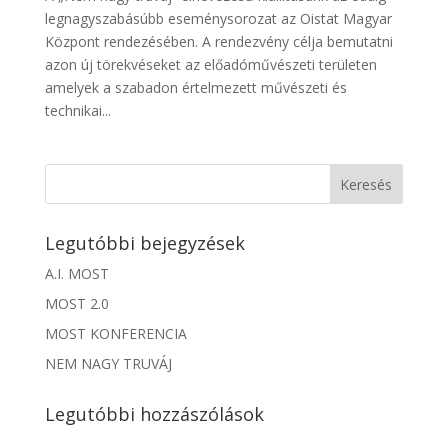
legnagyszabásúbb eseménysorozat az Oistat Magyar
Központ rendezésében. A rendezvény célja bemutatni
azon új törekvéseket az előadóművészeti területen
amelyek a szabadon értelmezett művészeti és
technikai...
Legutóbbi bejegyzések
A.I. MOST
MOST 2.0
MOST KONFERENCIA
NEM NAGY TRUVÁJ
Legutóbbi hozzászólások