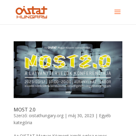
MOST 2.0
Szerző:
oistathungary.org
|
máj 30, 2023
|
Egyéb
kategória
Az OISTAT Magyar Központ ismét egész napos